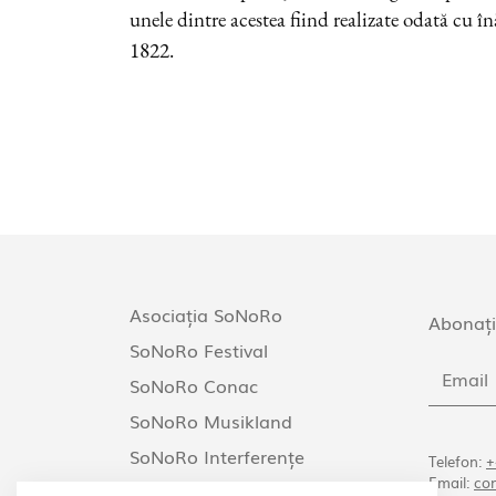
unele dintre acestea fiind realizate odată cu înăl
1822.
Asociația SoNoRo
Abonați
SoNoRo Festival
SoNoRo Conac
SoNoRo Musikland
SoNoRo Interferențe
Telefon:
+
Email:
co
SoNoRo Arezzo