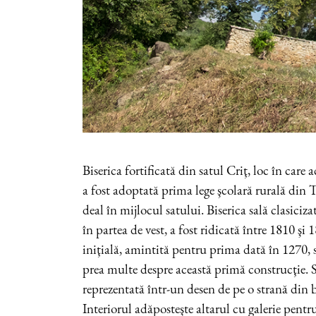
Biserica fortificată din satul Criţ, loc în car
a fost adoptată prima lege şcolară rurală din T
deal în mijlocul satului. Biserica sală clasiciza
în partea de vest, a fost ridicată între 1810 şi
iniţială, amintită pentru prima dată în 1270, 
prea multe despre această primă construcţie. S
reprezentată într-un desen de pe o strană din b
Interiorul adăposteşte altarul cu galerie pentru