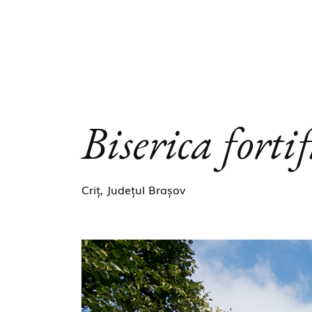
Biserica forti
Criț, Județul Brașov