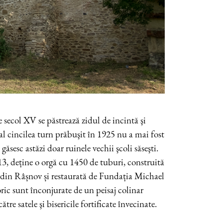
e secol XV se păstrează zidul de incintă şi
al cincilea turn prăbuşit în 1925 nu a mai fost
găsesc astăzi doar ruinele vechii şcoli săseşti.
13, deține o orgă cu 1450 de tuburi, construită
 din Râșnov și restaurată de Fundația Michael
oric sunt înconjurate de un peisaj colinar
ătre satele şi bisericile fortificate învecinate.