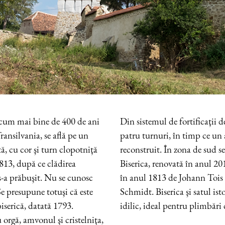
e acum mai bine de 400 de ani
Din sistemul de fortificaţii d
ransilvania, se află pe un
patru turnuri, în timp ce un 
tă, cu cor şi turn clopotniţă
reconstruit. În zona de sud se 
 1813, după ce clădirea
Biserica, renovată în anul 20
s-a prăbuşit. Nu se cunosc
în anul 1813 de Johann Tois
e presupune totuşi că este
Schmidt. Biserica şi satul ist
iserică, datată 1793.
idilic, ideal pentru plimbări c
 orgă, amvonul şi cristelniţa,