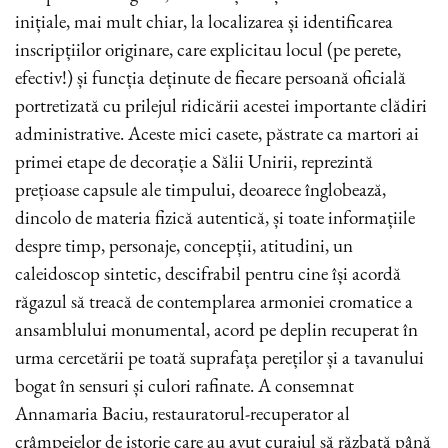
inițiale, mai mult chiar, la localizarea și identificarea
inscripțiilor originare, care explicitau locul (pe perete,
efectiv!) și funcția deținute de fiecare persoană oficială
portretizată cu prilejul ridicării acestei importante clădiri
administrative. Aceste mici casete, păstrate ca martori ai
primei etape de decorație a Sălii Unirii, reprezintă
prețioase capsule ale timpului, deoarece înglobează,
dincolo de materia fizică autentică, și toate informațiile
despre timp, personaje, concepții, atitudini, un
caleidoscop sintetic, descifrabil pentru cine își acordă
răgazul să treacă de contemplarea armoniei cromatice a
ansamblului monumental, acord pe deplin recuperat în
urma cercetării pe toată suprafața pereților și a tavanului
bogat în sensuri și culori rafinate. A consemnat
Annamaria Baciu, restauratorul-recuperator al
crâmpeielor de istorie care au avut curajul să răzbată până