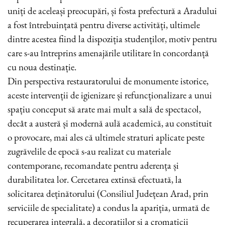
uniți de aceleași preocupări, și fosta prefectură a Aradului
a fost întrebuințată pentru diverse activități, ultimele
dintre acestea fiind la dispoziția studenților, motiv pentru
care s-au întreprins amenajările utilitare în concordanță
cu noua destinație.
Din perspectiva restauratorului de monumente istorice,
aceste intervenții de igienizare și refuncționalizare a unui
spațiu conceput să arate mai mult a sală de spectacol,
decât a austeră și modernă aulă academică, au constituit
o provocare, mai ales că ultimele straturi aplicate peste
zugrăvelile de epocă s-au realizat cu materiale
contemporane, recomandate pentru aderența și
durabilitatea lor. Cercetarea extinsă efectuată, la
solicitarea deținătorului (Consiliul Județean Arad, prin
serviciile de specialitate) a condus la apariția, urmată de
recuperarea integrală, a decorațiilor și a cromaticii