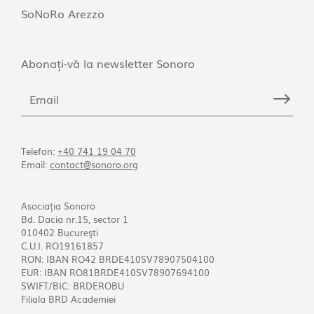
SoNoRo Arezzo
Abonați-vă la newsletter Sonoro
Telefon:
+40 741 19 04 70
Email:
contact@sonoro.org
Asociația Sonoro
Bd. Dacia nr.15, sector 1
010402 Bucureşti
C.U.I. RO19161857
RON: IBAN RO42 BRDE410SV78907504100
EUR: IBAN RO81BRDE410SV78907694100
SWIFT/BIC: BRDEROBU
Filiala BRD Academiei